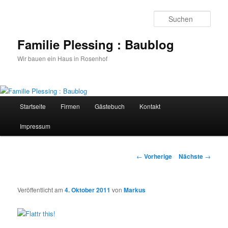
Such
Familie Plessing : Baublog
Wir bauen ein Haus in Rosenhof
Hauptmenü
Startseite
Firmen
Gästebuch
Kontakt
Zum
Impressum
Inhalt
wechseln
Artikelnavigation
←
Vorherige
Nächste
→
Veröffentlicht am
4. Oktober 2011
von
Markus