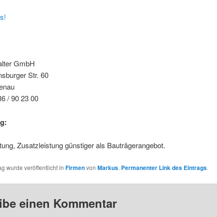
alter GmbH
sburger Str. 60
tenau
36 / 90 23 00
g:
ung, Zusatzleistung günstiger als Bauträgerangebot.
ag wurde veröffentlicht in
Firmen
von
Markus
.
Permanenter Link des Eintrags
.
ibe einen Kommentar