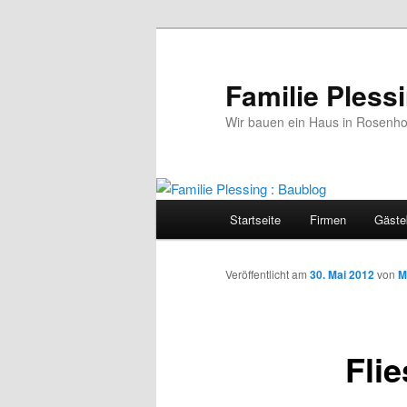
Familie Pless
Wir bauen ein Haus in Rosenho
Hauptmenü
Startseite
Firmen
Gäste
Zum
Inhalt
Veröffentlicht am
30. Mai 2012
von
M
wechseln
Flie