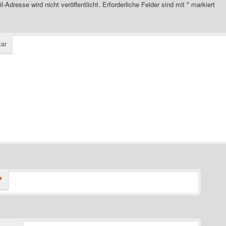
l-Adresse wird nicht veröffentlicht.
Erforderliche Felder sind mit
*
markiert
ar
*