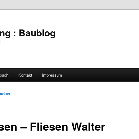
ing : Baublog
f
buch
Kontakt
Impressum
arkus
sen – Fliesen Walter